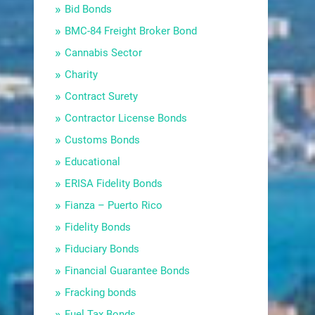
Bid Bonds
BMC-84 Freight Broker Bond
Cannabis Sector
Charity
Contract Surety
Contractor License Bonds
Customs Bonds
Educational
ERISA Fidelity Bonds
Fianza – Puerto Rico
Fidelity Bonds
Fiduciary Bonds
Financial Guarantee Bonds
Fracking bonds
Fuel Tax Bonds