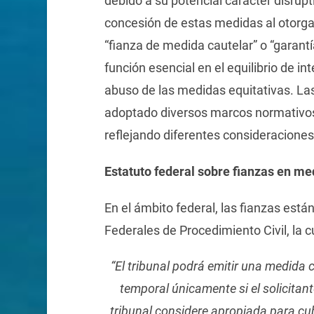
debido a su potencial carácter disrupti
concesión de estas medidas al otorg
“fianza de medida cautelar” o “garant
función esencial en el equilibrio de in
abuso de las medidas equitativas. Las
adoptado diversos marcos normativos 
reflejando diferentes consideraciones d
Estatuto federal sobre fianzas en me
En el ámbito federal, las fianzas está
Federales de Procedimiento Civil, la c
“El tribunal podrá emitir una medida 
temporal únicamente si el solicitan
tribunal considere apropiada para cub