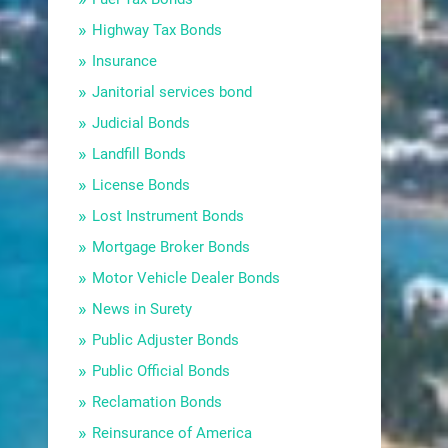
Highway Tax Bonds
Insurance
Janitorial services bond
Judicial Bonds
Landfill Bonds
License Bonds
Lost Instrument Bonds
Mortgage Broker Bonds
Motor Vehicle Dealer Bonds
News in Surety
Public Adjuster Bonds
Public Official Bonds
Reclamation Bonds
Reinsurance of America