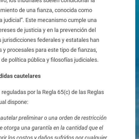
vo, los tribunales suelen condicionar la
amiento de una fianza, conocida como
ía judicial”. Este mecanismo cumple una
tereses de justicia y en la prevención del
 jurisdicciones federales y estatales han
y procesales para este tipo de fianzas,
e política pública y filosofías judiciales.
didas cautelares
n reguladas por la Regla 65(c) de las Reglas
ual dispone:
cautelar preliminar o una orden de restricción
te otorga una garantía en la cantidad que el
rir los costos y daños sufridos por cualquier