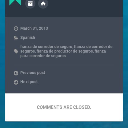
March 31, 2013
Spanish
fianza de corredor de seguro
,
fianza de corredor de
seguros
,
fianza de productor de seguros
,
fianza
para corredor de seguros
Previous post
Next post
COMMENTS ARE CLOSED.