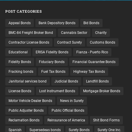
POST CATEGORIES
Appeal Bonds
Bank Depository Bonds
Bid Bonds
BMC-84 Freight Broker Bond
Cannabis Sector
Charity
Contractor License Bonds
Contract Surety
Customs Bonds
Educational
ERISA Fidelity Bonds
Fianza - Puerto Rico
Fidelity Bonds
Fiduciary Bonds
Financial Guarantee Bonds
Fracking bonds
Fuel Tax Bonds
Highway Tax Bonds
Janitorial services bond
Judicial Bonds
Landfill Bonds
License Bonds
Lost Instrument Bonds
Mortgage Broker Bonds
Motor Vehicle Dealer Bonds
News in Surety
Public Adjuster Bonds
Public Official Bonds
Reclamation Bonds
Reinsurance of America
Shit Bond Forms
Spanish
Supersedeas bonds
Surety Bonds
Surety One Inc.