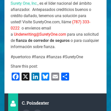
Surety One, Inc.
, es el líder nacional del ámbito
afianzador. Antepasados crediticios buenos o
crédito dañado, tenemos una solución para
usted! Visíte SuretyOne.com, lláme
(787) 333-
0222
o envíenos email
a
Underwriting@SuretyOne.com
para una solicitud
de
fianza de corredor de seguros
o para cualquier
información sobre fianza.
#puertorico #fianza #fianzas #SuretyOne
Share this post:
Facebook
X
LinkedIn
Bluesky
Email
Share
C. Poindexter