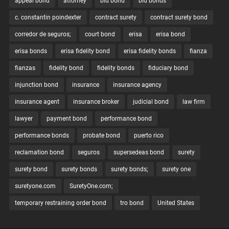
appeal bond
attorney
bid bond
bid bonds
c. constantin poindexter
contract surety
contract surety bond
corredor de seguros;
court bond
erisa
erisa bond
erisa bonds
erisa fidelity bond
erisa fidelity bonds
fianza
fianzas
fidelity bond
fidelity bonds
fiduciary bond
injunction bond
insurance
insurance agency
insurance agent
insurance broker
judicial bond
law firm
lawyer
payment bond
performance bond
performance bonds
probate bond
puerto rico
reclamation bond
seguros
supersedeas bond
surety
surety bond
surety bonds
surety bonds;
surety one
suretyone.com
SuretyOne.com;
temporary restraining order bond
tro bond
United States